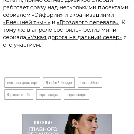
Кстати, прямо сейчас Джейкоб Элорди
работает сразу над несколькими проектами:
сериалом
«Эйфория»
и экранизациями
«Внешней тьмы»
и
«Грозового перевала»
. К
тому же в апреле состоялся релиз мини-
сериала
«Узкая дорога на дальний север»
с
его участием.
гильермо дель торо
Джейкоб Элорди
Оскар Айзек
Франкенштейн
экранизации
экранизация