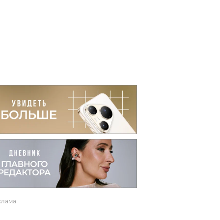
вто
акции
клама