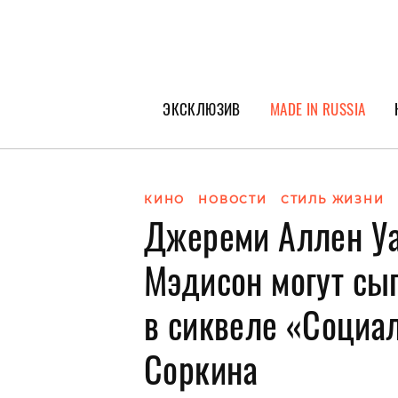
ЭКСКЛЮЗИВ
MADE IN RUSSIA
ГЕРОИ PEOPLETALK
СПЕЦПРОЕКТЫ
КИНО
НОВОСТИ
СТИЛЬ ЖИЗНИ
Джереми Аллен Уа
ИНТЕРВЬЮ
ПОКОЛЕНИЕ
Мэдисон могут сы
в сиквеле «Социа
Соркина