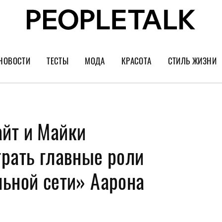
НОВОСТИ
ТЕСТЫ
МОДА
КРАСОТА
СТИЛЬ ЖИЗНИ
Тренды
Уход за лицом
Культура
Шопинг
Волосы
Кино и сер
йт и Майки
Как носить
Маникюр
Еда и ресто
Украшения и часы
Парфюм
Путешестви
грать главные роли
Спорт
Психология
льной сети» Аарона
Диеты
Астрология
Пластика
Музыка
Дизайн