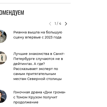
КОМЕНДУЕМ
1
/
4
Рианна вышла на большую
Никита
сцену впервые с 2023 года
снова о
Лучшие знакомства в Санкт-
Павел 
Петербурге случаются не в
стоимос
дейтингах. А где?
ника в 
Рассказывает эксперт по
самым притягательным
Титры: 
местам Северной столицы
Юнусов
Гоночная драма «Дни грома»
с Томом Крузом получит
продолжение