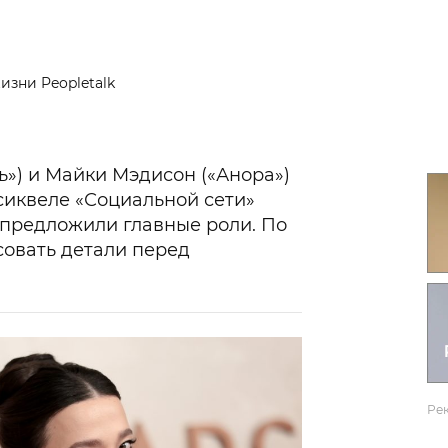
Гаджеты и а
Мнение Ред
изни Peopletalk
») и Майки Мэдисон («Анора»)
сиквеле «Социальной сети»
 предложили главные роли. По
асовать детали перед
Ре