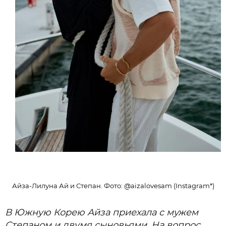
Айза-Лилуна Ай и Степан. Фото: @aizalovesam (Instagram*)
В Южную Корею Айза приехала с мужем
Степаном и двумя сыновьями. На вопрос,