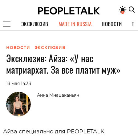
ЭКСКЛЮЗИВ
MADE IN RUSSIA
НОВОСТИ
ТЕ
ГЕРОИ PEOPLETALK
НОВОСТИ
ЭКСКЛЮЗИВ
СПЕЦПРОЕКТЫ
Эксклюзив: Айза: «У нас
ИНТЕРВЬЮ
матриархат. За все платит муж»
ПОКОЛЕНИЕ
13 мая 14:33
Анна Мнацаканьян
Айза специально для PEOPLETALK