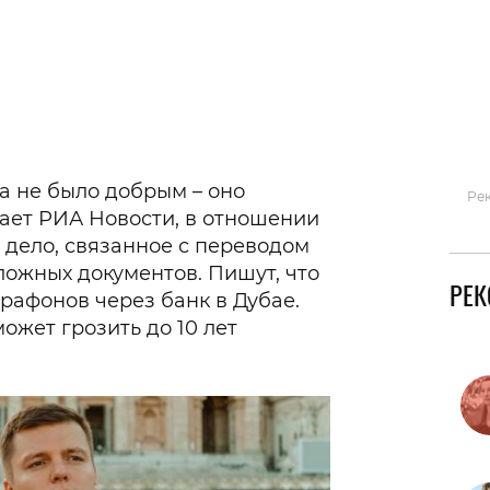
Гаджеты и а
Мнение Ред
а не было добрым – оно
Ре
щает РИА Новости, в отношении
 дело, связанное с переводом
ожных документов. Пишут, что
РЕ
рафонов через банк в Дубае.
ожет грозить до 10 лет