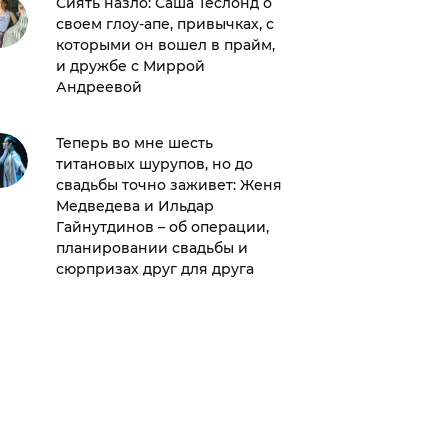
Сиять назло: Саша Теслонд о
своем глоу-апе, привычках, с
Всемир
которыми он вошел в прайм,
алкогол
и дружбе с Миррой
отказал
Андреевой
привыч
Теперь во мне шесть
Топ-7 с
титановых шурупов, но до
сериал
свадьбы точно заживет: Женя
Медведева и Ильдар
Гайнутдинов – об операции,
планировании свадьбы и
сюрпризах друг для друга