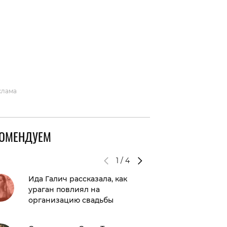
вто
акции
клама
КОМЕНДУЕМ
1
/
4
Ида Галич рассказала, как
Внешни
ураган повлиял на
Бибера
организацию свадьбы
ужине с
поклон