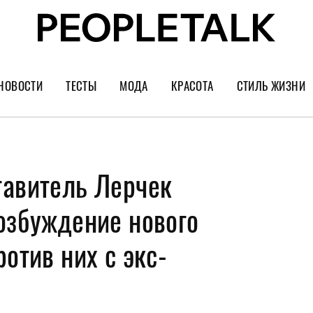
НОВОСТИ
ТЕСТЫ
МОДА
КРАСОТА
СТИЛЬ ЖИЗНИ
Тренды
Уход за лицом
Культура
Шопинг
Волосы
Кино и сер
тавитель Лерчек
Как носить
Маникюр
Еда и ресто
Украшения и часы
Парфюм
Путешестви
озбуждение нового
Спорт
Психология
ротив них с экс-
Диеты
Астрология
Пластика
Музыка
Дизайн