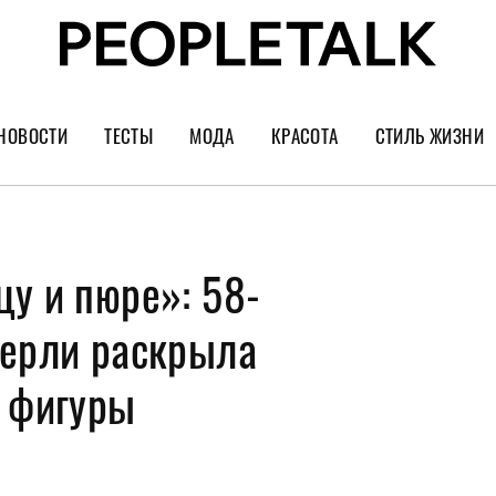
НОВОСТИ
ТЕСТЫ
МОДА
КРАСОТА
СТИЛЬ ЖИЗНИ
Тренды
Уход за лицом
Культура
Шопинг
Волосы
Кино и сер
у и пюре»: 58-
Как носить
Маникюр
Еда и ресто
Украшения и часы
Парфюм
Путешестви
Херли раскрыла
Спорт
Психология
й фигуры
Диеты
Астрология
Пластика
Музыка
Дизайн