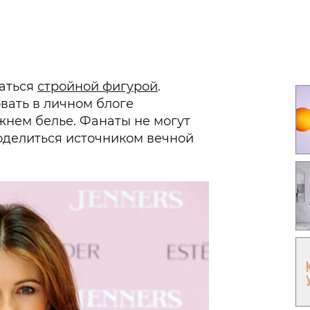
Гаджеты и а
Мнение Ред
таться
стройной фигурой
.
вать в личном блоге
жнем белье. Фанаты не могут
поделиться источником вечной