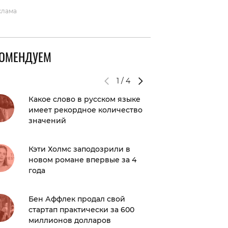
клама
КОМЕНДУЕМ
1
/
4
Какое слово в русском языке
5 проце
имеет рекордное количество
рассла
значений
мораль
Кэти Холмс заподозрили в
Отец Ж
новом романе впервые за 4
рассказ
года
умерше
миллио
Бен Аффлек продал свой
стартап практически за 600
Пеббли
миллионов долларов
романт