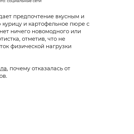
то: социальные сети
тдает предпочтение вкусным и
 курицу и картофельное пюре с
нет ничего новомодного или
тистка, отметив, что не
аток физической нагрузки
ила
, почему отказалась от
ов.