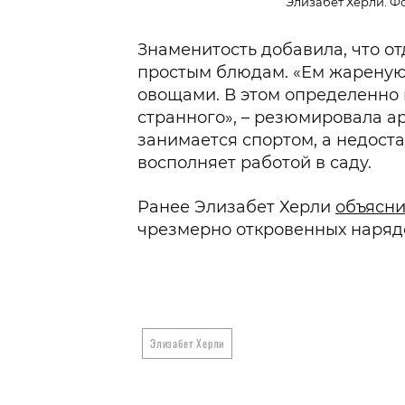
Элизабет Херли. Фо
Знаменитость добавила, что о
простым блюдам. «Ем жареную
овощами. В этом определенно 
странного», – резюмировала ар
занимается спортом, а недост
восполняет работой в саду.
Ранее Элизабет Херли
объясн
чрезмерно откровенных наряд
Элизабет Херли