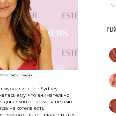
Ре
РЕ
Фото: Getty Images
л журналист The Sydney
налась ему, что внимательно
ы довольно просты – я не пью
гда не хотела есть
ковом возрасте начала читать