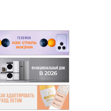
вто
акции