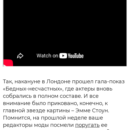
Так, накануне в Лондоне прошел гала-показ
«Бедных-несчастных», где актеры вновь
собрались в полном составе. И все
внимание было приковано, конечно, к
главной звезде картины – Эмме Стоун.
Помнится, на прошлой неделе ваше
редакторы моды посмели
поругать
ее