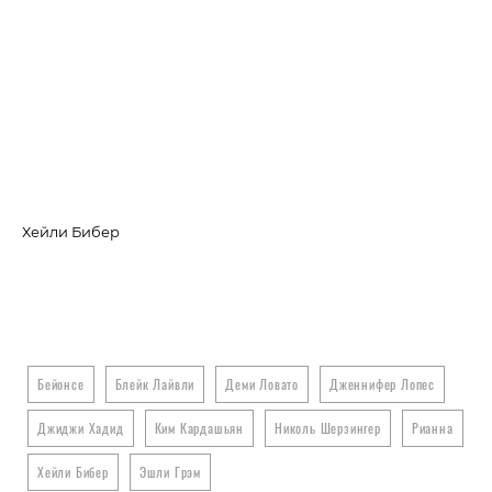
Хейли Бибер
Бе
Бейонсе
Блейк Лайвли
Деми Ловато
Дженнифер Лопес
Джиджи Хадид
Ким Кардашьян
Николь Шерзингер
Рианна
Хейли Бибер
Эшли Грэм