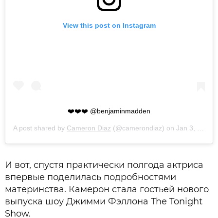
View this post on Instagram
❤️❤️❤️ @benjaminmadden
A post shared by
Cameron Diaz
(@camerondiaz) on
Jan 3, 2020 at 10:20am PST
И вот, спустя практически полгода актриса
впервые поделилась подробностями
материнства. Камерон стала гостьей нового
выпуска шоу Джимми Фэллона The Tonight
Show.