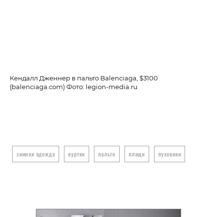
Кендалл Дженнер в пальто Balenciaga, $3100
Ке
(balenciaga.com) Фото: legion-media.ru
зимняя одежда
куртки
пальто
плащи
пуховики