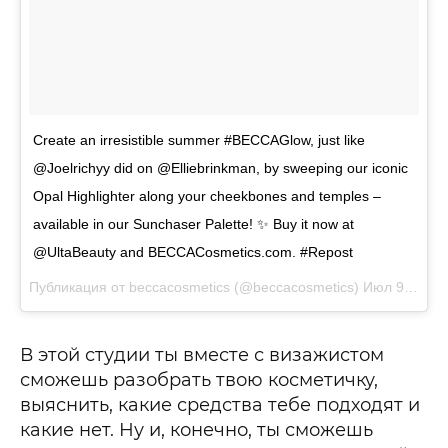
Create an irresistible summer #BECCAGlow, just like
@Joelrichyy did on @Elliebrinkman, by sweeping our iconic
Opal Highlighter along your cheekbones and temples –
available in our Sunchaser Palette! ✨ Buy it now at
@UltaBeauty and BECCACosmetics.com. #Repost
Публикация от beccacosmetics (@beccacosmetics)
Июл 9 2017 в 8:02 PDT
В этой студии ты вместе с визажистом
сможешь разобрать твою косметичку,
выяснить, какие средства тебе подходят и
какие нет. Ну и, конечно, ты сможешь