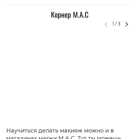
Корнер M.A.C
1
/
3
Научиться делать макияж можно и в
магазинах марки M.A.C. Тут ты можешь