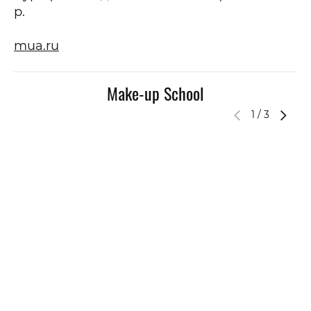
р.
mua.ru
Make-up School
1
/
3