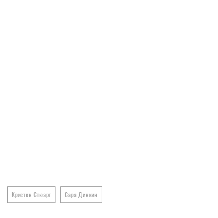
Кристен Стюарт
Сара Динкин