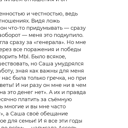
енностью и честностью, ведь
отношениях. Видя ложь
он что-то придумывать — сразу
наоборот — меня это подкупило.
гла сразу за «генерала». Но мне
ерез все поражения и победы
ворить МЫ. Было всякое,
ествовать, но Саша умудрялся
боту, зная как важны для меня
 нас была только гречка, но при
веты! И ни разу он мне ни в чем
на это денег нет». А их и правда
сячно платить за съёмную
нь многие и вы мне часто
т», а Саша своё обещание
е для семьи! И я все эти годы