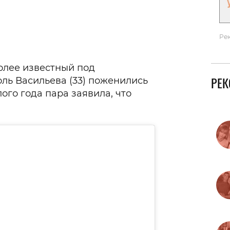
Ре
более известный под
РЕ
оль Васильева (33) поженились
лого года пара заявила, что