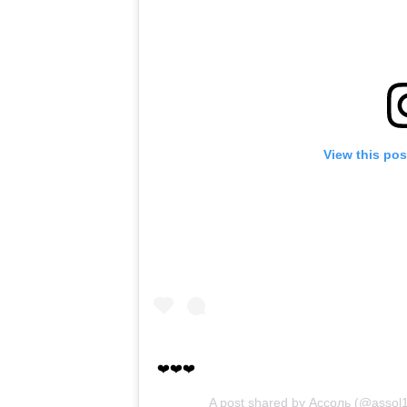
View this pos
❤️❤️❤️
A post shared by
Ассоль
(@assol