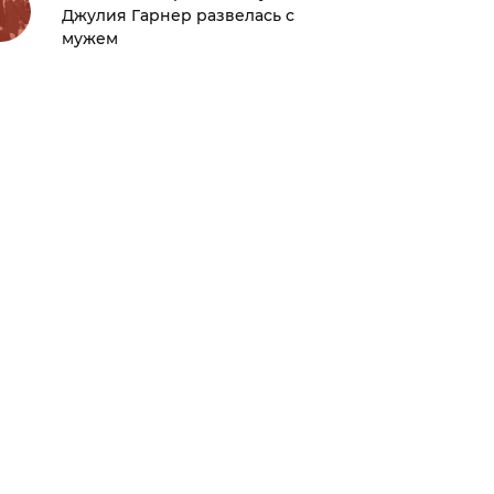
Джулия Гарнер развелась с
Наоми У
мужем
вечерин