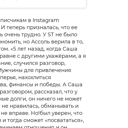
дписчикам в Instagram
И теперь призналась, что ее
 очень трудно. У SТ не было
номить, но Ассоль верила в то,
ом. «5 лет назад, когда Саша
равне с другими ухажёрами, а я
ние, случился разговор,
Мужчины для привлечения
ерья, нахохлиться
ва, финансы и победы. А Саша
азговором, рассказал, что у
ные долги, он ничего не может
 не нравилась, обманывать и
 не вправе. Но!был уверен, что
 и тогда сможет «посвататься»,
начинаем отношения и он