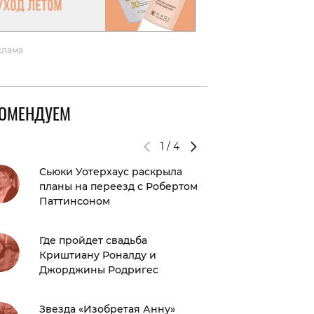
клама
КОМЕНДУЕМ
1
/
4
Сьюки Уотерхаус раскрыла
Лора Де
планы на переезд с Робертом
Сирша 
Паттинсоном
вечерин
Где пройдет свадьба
Словар
Криштиану Роналду и
фраз: «
Джорджины Родригес
ничего 
Звезда «Изобретая Анну»
Николь 