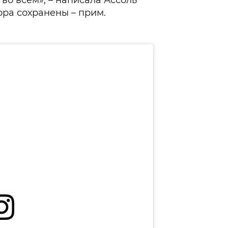
во всём», – написала Ассоль
ора сохранены – прим.