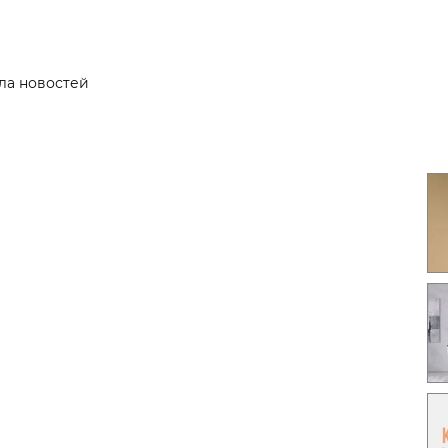
Гаджеты и а
Мнение Ред
ла новостей