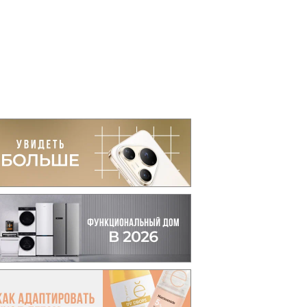
вто
акции