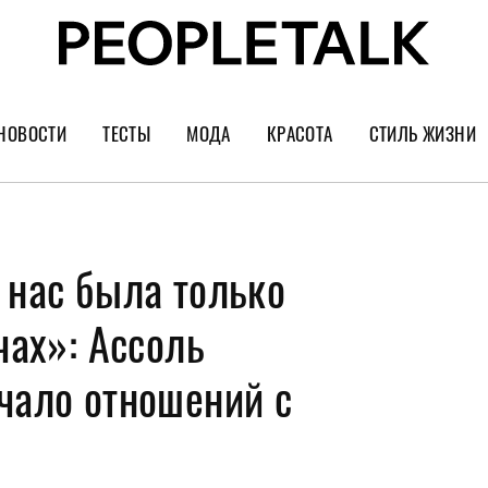
НОВОСТИ
ТЕСТЫ
МОДА
КРАСОТА
СТИЛЬ ЖИЗНИ
Тренды
Уход за лицом
Культура
Шопинг
Волосы
Кино и сер
 нас была только
Как носить
Маникюр
Еда и ресто
Украшения и часы
Парфюм
Путешестви
чах»: Ассоль
Спорт
Психология
чало отношений с
Диеты
Астрология
Пластика
Музыка
Дизайн