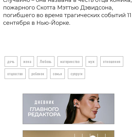
случайно – она названа в честь отца комика,
пожарного Скотта Мэттью Дэвидсона,
погибшего во время трагических событий 11
сентября в Нью-Йорке.
дочь
жена
Любовь
материнство
муж
отношения
отцовство
ребенок
семья
супруги