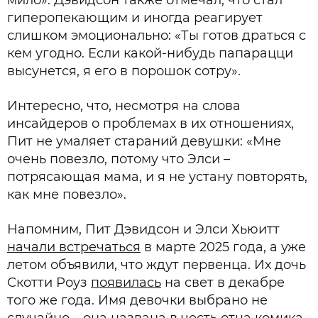
мило». Дэвидсон также отмечал, что стал
гиперопекающим и иногда реагирует
слишком эмоционально: «Ты готов драться с
кем угодно. Если какой-нибудь папарацци
высунется, я его в порошок сотру».
Интересно, что, несмотря на слова
инсайдеров о проблемах в их отношениях,
Пит не умаляет стараний девушки: «Мне
очень повезло, потому что Элси –
потрясающая мама, и я не устану повторять,
как мне повезло».
Напомним, Пит Дэвидсон и Элси Хьюитт
начали встречаться
в марте 2025 года, а уже
летом объявили, что ждут первенца. Их дочь
Скотти Роуз
появилась
на свет в декабре
того же года. Имя девочки выбрано не