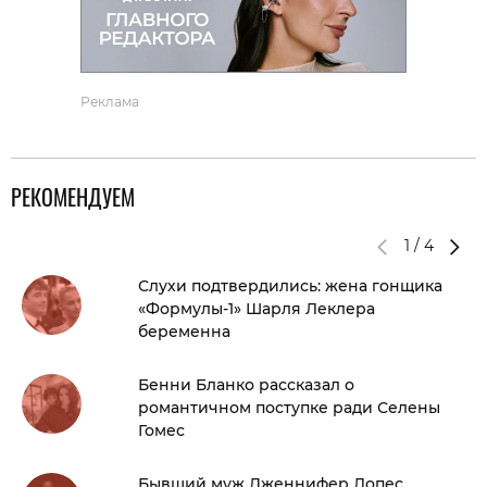
Реклама
РЕКОМЕНДУЕМ
1
/
4
Слухи подтвердились: жена гонщика
«Формулы-1» Шарля Леклера
беременна
Бенни Бланко рассказал о
романтичном поступке ради Селены
Гомес
Бывший муж Дженнифер Лопес