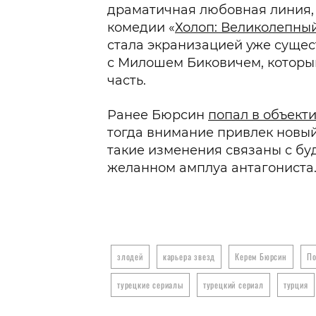
драматичная любовная линия, 
комедии «
Холоп: Великолепный
стала экранизацией уже суще
с Милошем Биковичем, котор
часть.
Ранее Бюрсин
попал в объект
тогда внимание привлек новы
такие изменения связаны с бу
желанном амплуа антагониста
злодей
карьера звезд
Керем Бюрсин
По
турецкие сериалы
турецкий сериал
турция