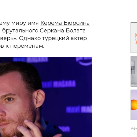
Гаджеты и а
Мнение Ред
сему миру имя
Керема Бюрсина
 брутального Серкана Болата
верь». Однако турецкий актер
ов к переменам.
Ре