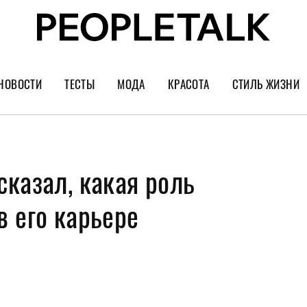
НОВОСТИ
ТЕСТЫ
МОДА
КРАСОТА
СТИЛЬ ЖИЗНИ
Тренды
Уход за лицом
Культура
Шопинг
Волосы
Кино и сер
казал, какая роль
Как носить
Маникюр
Еда и ресто
Украшения и часы
Парфюм
Путешестви
в его карьере
Спорт
Психология
Диеты
Астрология
Пластика
Музыка
Дизайн