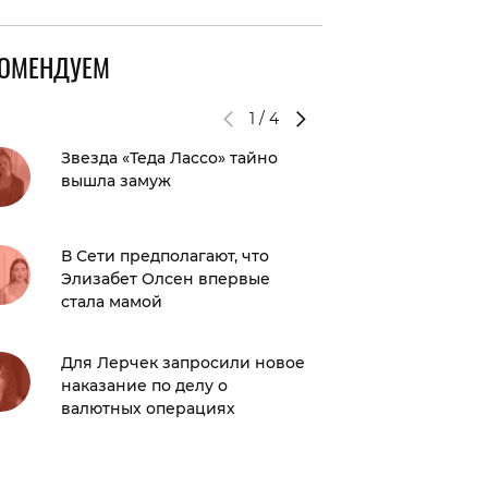
КОМЕНДУЕМ
1
/
4
Звезда «Теда Лассо» тайно
Инстас
вышла замуж
подели
футбол
В Сети предполагают, что
Мои вол
Элизабет Олсен впервые
И вот п
стала мамой
Для Лерчек запросили новое
Россий
наказание по делу о
подели
валютных операциях
снимка
войны