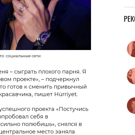
РЕ
о: социальные сети
ня – сыграть плохого парня. Я
овом проекте», – подчеркнул
что готов к сменить привычный
расавчика, пишет Hürriyet.
успешного проекта «Постучись
опробовал себя в
сильно полюбишь», снялся в
 центральное место заняла