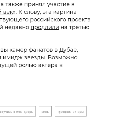
а также принял участие в
 век
». К слову, эта картина
ствующего российского проекта
ый недавно
продлили
на третью
ивы камер
фанатов в Дубае,
й имидж звезды. Возможно,
дущей ролью актера в
.
стучись в мою дверь
роль
турецкие актеры