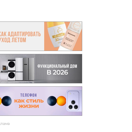
вто
акции
клама