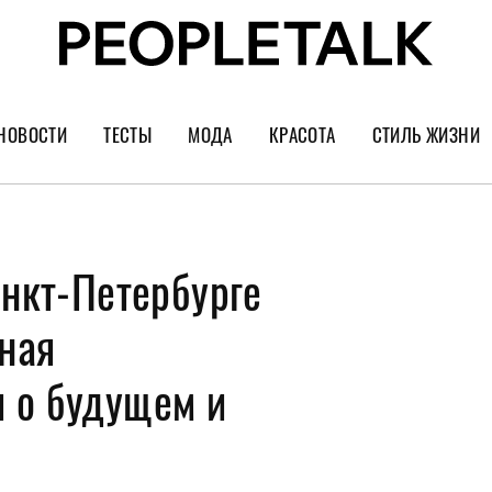
НОВОСТИ
ТЕСТЫ
МОДА
КРАСОТА
СТИЛЬ ЖИЗНИ
Тренды
Уход за лицом
Культура
Шопинг
Волосы
Кино и сер
анкт-Петербурге
Как носить
Маникюр
Еда и ресто
Украшения и часы
Парфюм
Путешестви
ная
Спорт
Психология
 о будущем и
Диеты
Астрология
Пластика
Музыка
Дизайн