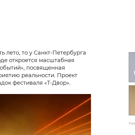
Гаджеты и а
Мнение Ред
ть лето, то у Санкт-Петербурга
ороде откроется масштабная
событий», посвященная
риятию реальности. Проект
док фестиваля «Т-Двор».
Ре