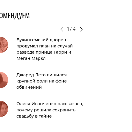
КОМЕНДУЕМ
1
/
4
Букингемский дворец
Я не ст
продумал план на случай
«русск
развода принца Гарри и
Годунов
Меган Маркл
внутрен
как мен
Джаред Лето лишился
крупной роли на фоне
Мыльная
обвинений
трендо
на это 
Олеся Иванченко рассказала,
почему решила сохранить
Нейрос
свадьбу в тайне
ссор и 