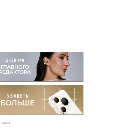
вто
акции
клама