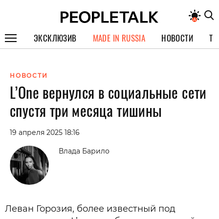
ЭКСКЛЮЗИВ
MADE IN RUSSIA
НОВОСТИ
ТЕ
ГЕРОИ PEOPLETALK
НОВОСТИ
СПЕЦПРОЕКТЫ
L’One вернулся в социальные сети
ИНТЕРВЬЮ
спустя три месяца тишины
ПОКОЛЕНИЕ
19 апреля 2025 18:16
Влада Барило
Леван Горозия, более известный под