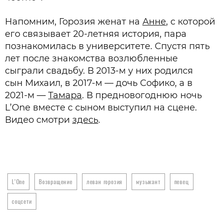
Напомним, Горозия женат на
Анне
, с которой
его связывает 20-летняя история, пара
познакомилась в университете. Спустя пять
лет после знакомства возлюбленные
сыграли свадьбу. В 2013-м у них родился
сын Михаил, в 2017-м — дочь Софико, а в
2021-м —
Тамара
. В предновогоднюю ночь
L’One вместе с сыном выступил на сцене.
Видео смотри
здесь
.
L’One
Возвращение
леван горозия
музыкант
певец
соцсети