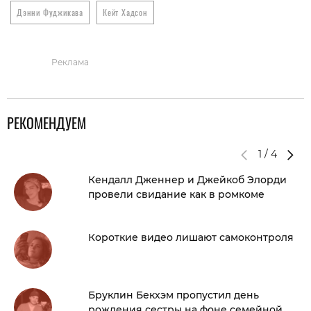
Дэнни Фуджикава
Кейт Хадсон
Реклама
РЕКОМЕНДУЕМ
1
/
4
Кендалл Дженнер и Джейкоб Элорди
провели свидание как в ромкоме
Короткие видео лишают самоконтроля
Бруклин Бекхэм пропустил день
рождения сестры на фоне семейной