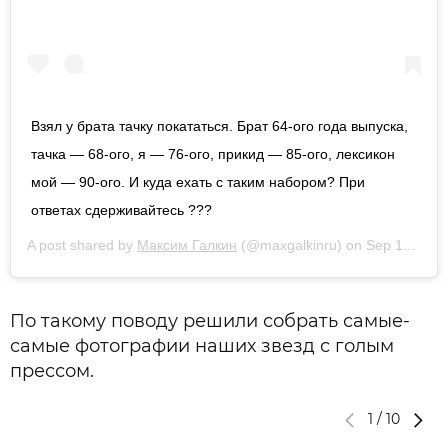
Взял у брата тачку покататься. Брат 64-ого года выпуска,
тачка — 68-ого, я — 76-ого, прикид — 85-ого, лексикон
мой — 90-ого. И куда ехать с таким набором? При
ответах сдерживайтесь ???
A post shared by
Максим Галкин
(@maxgalkinru) on
Sep 11, 2019 at 3:45am PDT
По такому поводу решили собрать самые-
самые фотографии наших звезд с голым
прессом.
1
/
10