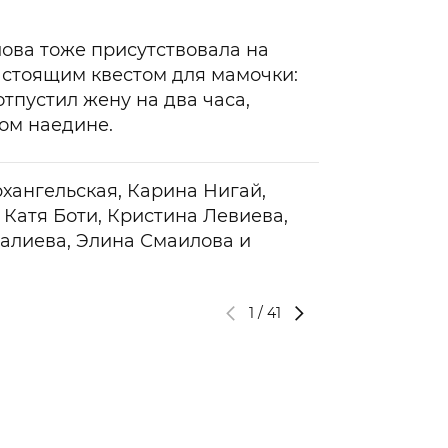
ва тоже присутствовала на
астоящим квестом для мамочки:
отпустил жену на два часа,
ом наедине.
хангельская, Карина Нигай,
Катя Боти, Кристина Левиева,
галиева, Элина Смаилова и
1
/
41