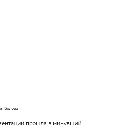
Гаджеты и а
Мнение Ред
я Белова
езентаций прошла в минувший