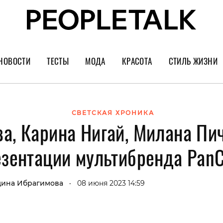
НОВОСТИ
ТЕСТЫ
МОДА
КРАСОТА
СТИЛЬ ЖИЗНИ
Тренды
Уход за лицом
Культура
Шопинг
Волосы
Кино и сер
СВЕТСКАЯ ХРОНИКА
а, Карина Нигай, Милана Пич
Как носить
Маникюр
Еда и ресто
Украшения и часы
Парфюм
Путешестви
езентации мультибренда PanC
Спорт
Психология
Диеты
Астрология
ина Ибрагимова
08 июня 2023 14:59
•
Пластика
Музыка
Дизайн