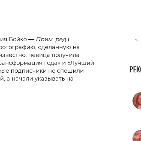
Гаджеты и а
Мнение Ред
рия Бойко —
Прим. ред.
)
Ре
 фотографию, сделанную на
известно, певица получила
Трансформация года» и «Лучший
РЕ
орые подписчики не спешили
й, а начали указывать на