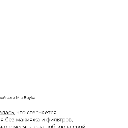
ой сети Mia Boyka
алась
, что стесняется
я без макияжа и фильтров,
чале месяца она поборола свой