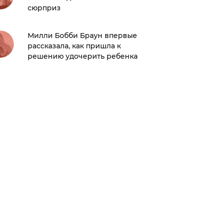
сюрприз
колумн
продюс
Милли Бобби Браун впервые
рассказала, как пришла к
Отдых в
решению удочерить ребенка
отпуск 
сколько