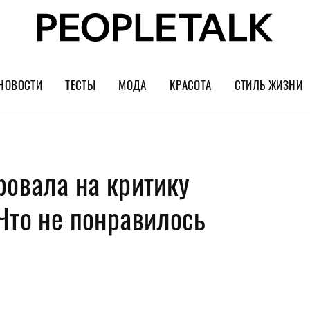
НОВОСТИ
ТЕСТЫ
МОДА
КРАСОТА
СТИЛЬ ЖИЗНИ
Тренды
Уход за лицом
Культура
Шопинг
Волосы
Кино и сер
ровала на критику
Как носить
Маникюр
Еда и ресто
Украшения и часы
Парфюм
Путешестви
Что не понравилось
Спорт
Психология
Диеты
Астрология
Пластика
Музыка
Дизайн