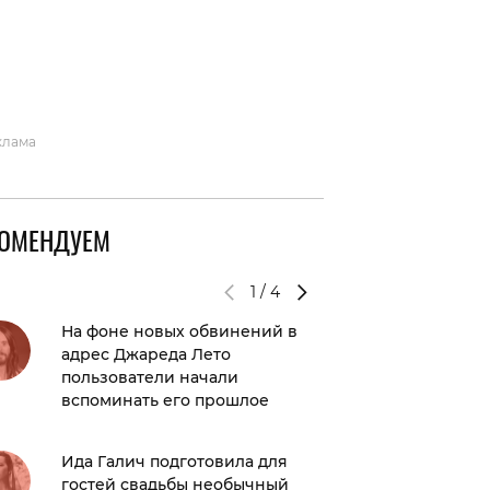
вто
акции
клама
КОМЕНДУЕМ
1
/
4
На фоне новых обвинений в
Никите
адрес Джареда Лето
довери
пользователи начали
Маяковс
вспоминать его прошлое
извест
Ида Галич подготовила для
Феноме
гостей свадьбы необычный
успеха 