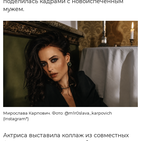
поделилась кадрами с новоиспеченным
мужем.
Мирослава Карпович. Фото: @m1r0slava_karpovich
(Instagram*)
Актриса выставила коллаж из совместных