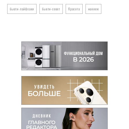
бьюти-лайфхаки
бьюти-совет
Красота
макияж