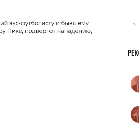
Гаджеты и а
Мнение Ред
ий экс-футболисту и бывшему
Ре
у Пике, подвергся нападению,
РЕ