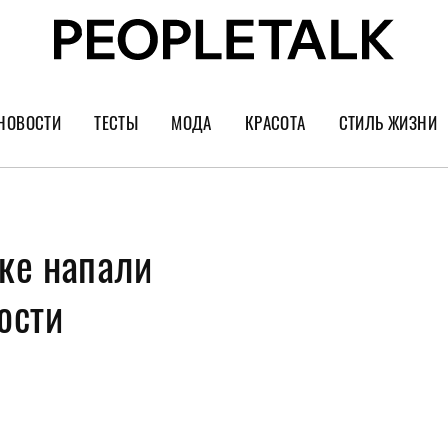
НОВОСТИ
ТЕСТЫ
МОДА
КРАСОТА
СТИЛЬ ЖИЗНИ
Тренды
Уход за лицом
Культура
Шопинг
Волосы
Кино и сер
ке напали
Как носить
Маникюр
Еда и ресто
Украшения и часы
Парфюм
Путешестви
ости
Спорт
Психология
Диеты
Астрология
Пластика
Музыка
Дизайн