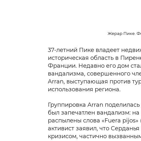
Жерар Пике. Фо
37-летний Пике владеет недв
историческая область в Пирен
Франции. Недавно его дом ста
вандализма, совершенного чл
Arran, выступающая против ту
использования региона.
Группировка Arran поделилась 
был запечатлен вандализм: на
распылены слова «Fuera pijos» 
активист заявил, что Сердань
кризисом, частично вызванным