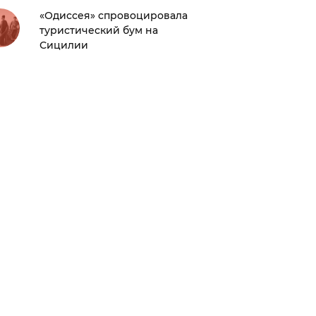
панков
«Одиссея» спровоцировала
туристический бум на
Сицилии
Цифра д
Ридли С
млн до