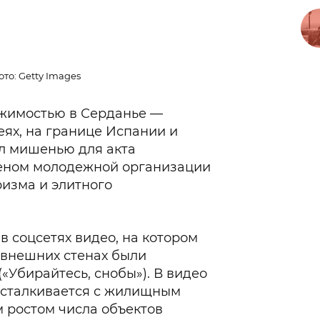
то: Getty Images
ижимостью в Серданье —
еях, на границе Испании и
л мишенью для акта
еном молодежной организации
ризма и элитного
в соцсетях видео, на котором
 внешних стенах были
(«Убирайтесь, снобы»). В видео
я сталкивается с жилищным
 ростом числа объектов