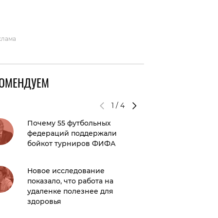
вто
акции
клама
КОМЕНДУЕМ
1
/
4
Почему 55 футбольных
Дуа Ли
федераций поддержали
редким
бойкот турниров ФИФА
возлюб
«Фантас
Каллум
Новое исследование
показало, что работа на
удаленке полезнее для
Конста
здоровья
рассказ
«Я прок