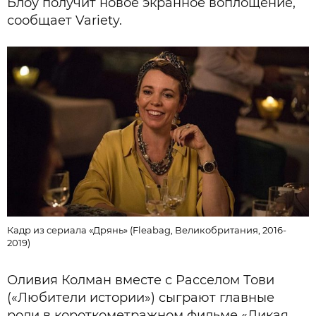
Блоу получит новое экранное воплощение,
сообщает Variety.
Кадр из сериала «Дрянь» (Fleabag, Великобритания, 2016-
2019)
Оливия Колман вместе с Расселом Тови
(«Любители истории») сыграют главные
роли в короткометражном фильме «Дикая