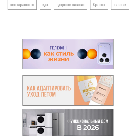
вегетарианство
еда
здоровое питание
Красота
питание