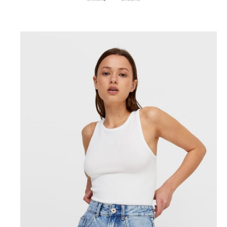
Stussy, 7565 P. (ssense.com)