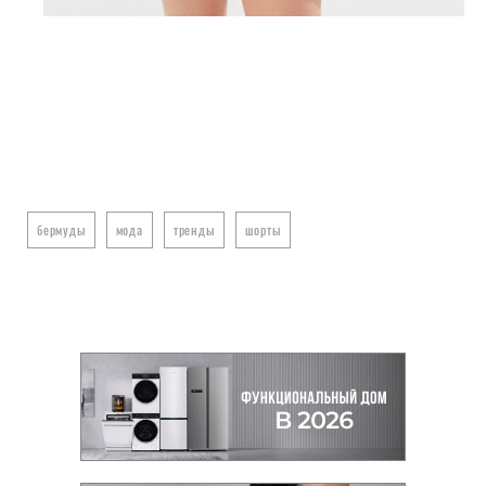
Bershka, 1999 P. (bershka.com)
бермуды
мода
тренды
шорты