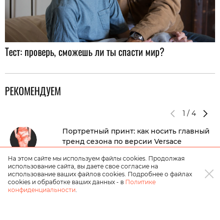
Тест: проверь, сможешь ли ты спасти мир?
РЕКОМЕНДУЕМ
1
/
4
Портретный принт: как носить главный
тренд сезона по версии Versace
На этом сайте мы используем файлы cookies. Продолжая
использование сайта, вы даете свое согласие на
Прямиком с подиума: 5 модных
использование ваших файлов cookies. Подробнее о файлах
приемов, которые работают в реальной
cookies и обработке ваших данных - в
Политике
конфиденциальности
.
жизни
Дневник редактора моды: Мадонна в