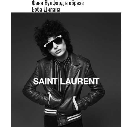
Финн Вулфард в образе
Боба Дилана