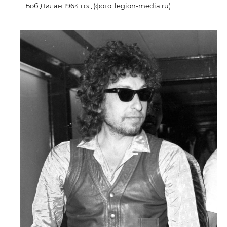
Боб Дилан 1964 год (фото: legion-media.ru)