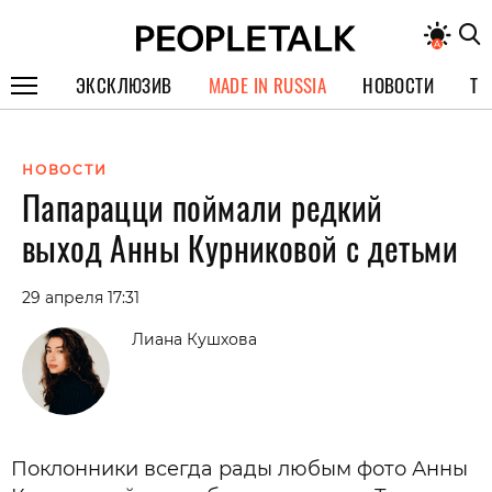
ЭКСКЛЮЗИВ
MADE IN RUSSIA
НОВОСТИ
ТЕ
ГЕРОИ PEOPLETALK
НОВОСТИ
СПЕЦПРОЕКТЫ
Папарацци поймали редкий
ИНТЕРВЬЮ
выход Анны Курниковой с детьми
ПОКОЛЕНИЕ
29 апреля 17:31
Лиана Кушхова
Поклонники всегда рады любым фото Анны