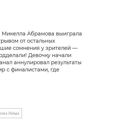
а Микелла Абрамова выиграла
трывом от остальных
льшие сомнения у зрителей —
подделали! Девочку начали
канал аннулировал результаты
р с финалистами, где
тлана Лобода