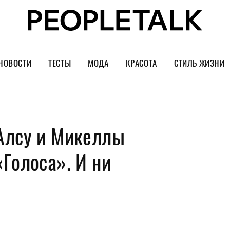
НОВОСТИ
ТЕСТЫ
МОДА
КРАСОТА
СТИЛЬ ЖИЗНИ
Тренды
Уход за лицом
Культура
Шопинг
Волосы
Кино и сер
Алсу и Микеллы
Как носить
Маникюр
Еда и ресто
Украшения и часы
Парфюм
Путешестви
Голоса». И ни
Спорт
Психология
Диеты
Астрология
Пластика
Музыка
Дизайн