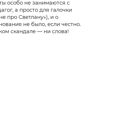
сты особо не занимаются с
агог, а просто для галочки
не про Светлану»), и о
ования не было, если честно.
мком скандале — ни слова!