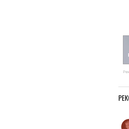
Гаджеты и а
Мнение Ред
Ре
РЕ