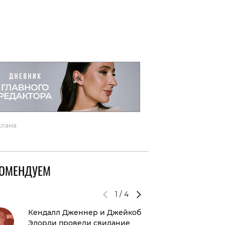
вто
акции
клама
КОМЕНДУЕМ
1
/
4
Кендалл Дженнер и Джейкоб
Кто был
Элорди провели свидание
привыч