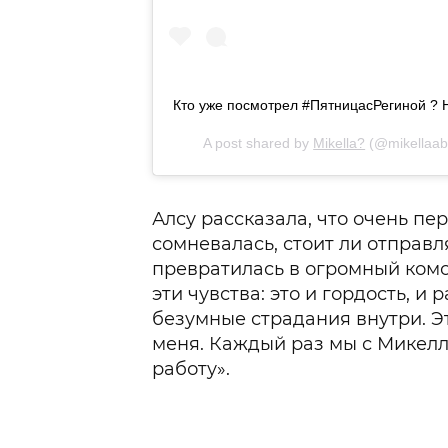
Кто уже посмотрел #ПятницасРегиной ? 
A post shared by
Mikella?
(@mikellaa
Алсу рассказала, что очень пе
сомневалась, стоит ли отправля
превратилась в огромный комо
эти чувства: это и гордость, и 
безумные страдания внутри. Э
меня. Каждый раз мы с Микелл
работу».