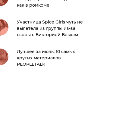
как в ромкоме
в посте
Участница Spice Girls чуть не
Когда т
вылетела из группы из-за
почему 
ссоры с Викторией Бекхэм
Тейлор 
узнал в
Лучшее за июль: 10 самых
крутых материалов
Светска
PEOPLETALK
вернис
Рейман