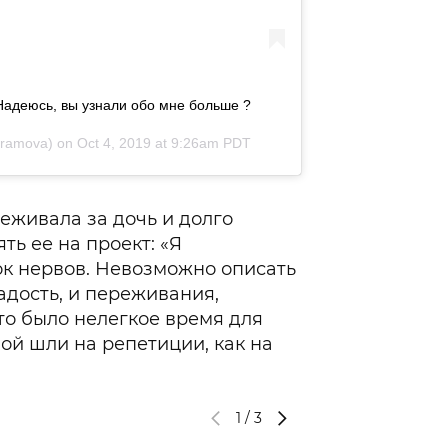
Надеюсь, вы узнали обо мне больше ?
bramova) on
Oct 4, 2019 at 9:26am PDT
реживала за дочь и долго
ть ее на проект: «Я
к нервов. Невозможно описать
радость, и переживания,
то было нелегкое время для
ой шли на репетиции, как на
1
/
3