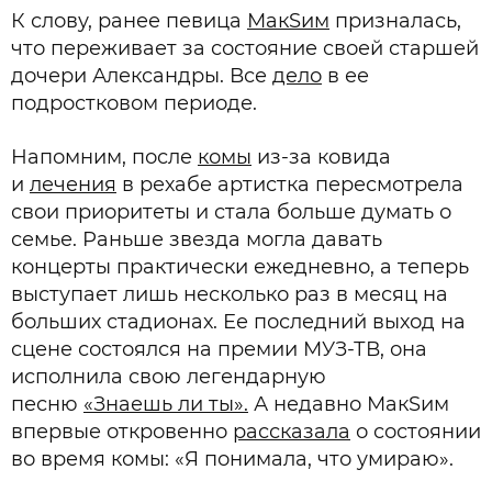
К слову, ранее певица
МакSим
призналась,
что переживает за состояние своей старшей
дочери Александры. Все
дело
в ее
подростковом периоде.
Напомним, после
комы
из-за ковида
и
лечения
в рехабе артистка пересмотрела
свои приоритеты и стала больше думать о
семье. Раньше звезда могла давать
концерты практически ежедневно, а теперь
выступает лишь несколько раз в месяц на
больших стадионах. Ее последний выход на
сцене состоялся на премии МУЗ-ТВ, она
исполнила свою легендарную
песню
«Знаешь ли ты».
А недавно МакSим
впервые откровенно
рассказала
о состоянии
во время комы: «Я понимала, что умираю».