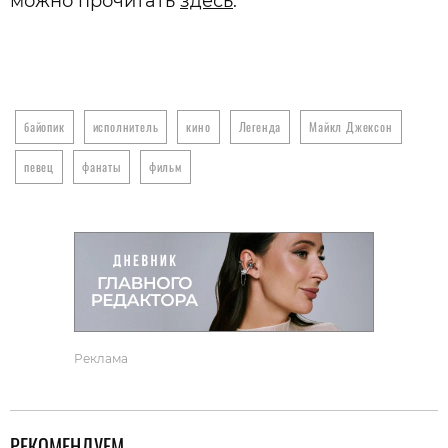
можно прочитать
здесь
.
байопик
исполнитель
кино
Легенда
Майкл Джексон
певец
фанаты
фильм
Реклама
РЕКОМЕНДУЕМ