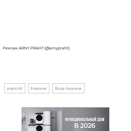
Рюкзак ARNY PRAHT (@arnypraht)
М
(
peopletalk
Вторжение
Федор Бондарчук