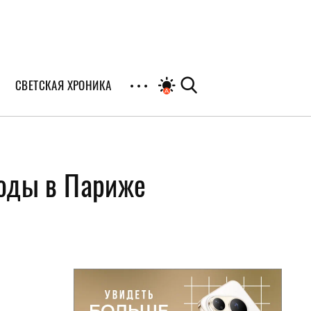
СВЕТСКАЯ ХРОНИКА
иалы
моды в Париже
раны
я