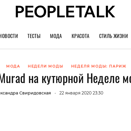
НОВОСТИ
ТЕСТЫ
МОДА
КРАСОТА
СТИЛЬ ЖИЗНИ
Тренды
Уход за лицом
Культура
Шопинг
Волосы
Кино и сер
МОДА
НЕДЕЛИ МОДЫ
НЕДЕЛЯ МОДЫ: ПАРИЖ
 Murad на кутюрной Неделе 
Как носить
Маникюр
Еда и ресто
Украшения и часы
Парфюм
Путешестви
ксандра Свиридовская
22 января 2020 23:30
•
Спорт
Психология
Диеты
Астрология
Пластика
Музыка
Дизайн