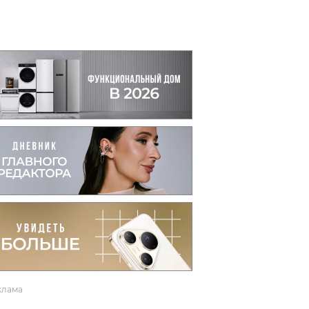
вто
акции
клама