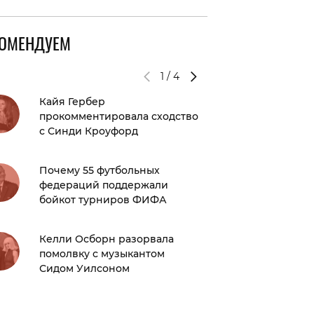
КОМЕНДУЕМ
1
/
4
Кайя Гербер
Это оче
прокомментировала сходство
Максим
с Синди Кроуфорд
Филипп
Почему 55 футбольных
Видео д
федераций поддержали
Ивлеев
бойкот турниров ФИФА
Постави
Келли Осборн разорвала
удалила
помолвку с музыкантом
Instagr
Сидом Уилсоном
Джасти