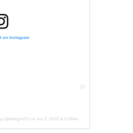
t on Instagram
ge
(@itelegin07) on
Jun 8, 2019 at 6:59am PDT