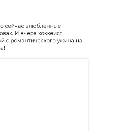
что сейчас влюбленные
вах. И вчера хоккеист
ой с романтического ужина на
а!