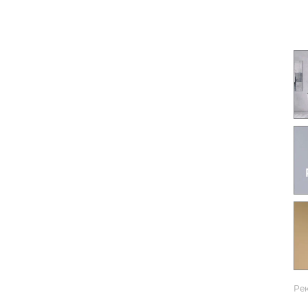
Гаджеты и а
Мнение Ред
Ре