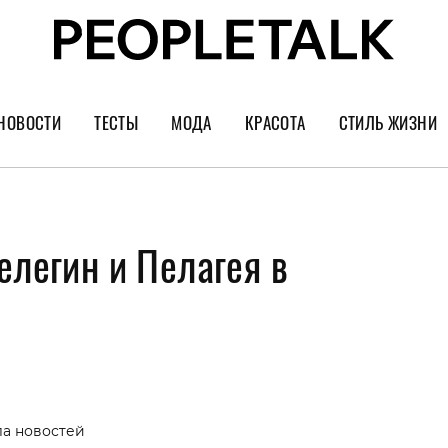
НОВОСТИ
ТЕСТЫ
МОДА
КРАСОТА
СТИЛЬ ЖИЗНИ
Тренды
Уход за лицом
Культура
Шопинг
Волосы
Кино и сер
елегин и Пелагея в
Как носить
Маникюр
Еда и ресто
Украшения и часы
Парфюм
Путешестви
Спорт
Психология
Диеты
Астрология
Пластика
Музыка
ла новостей
Дизайн