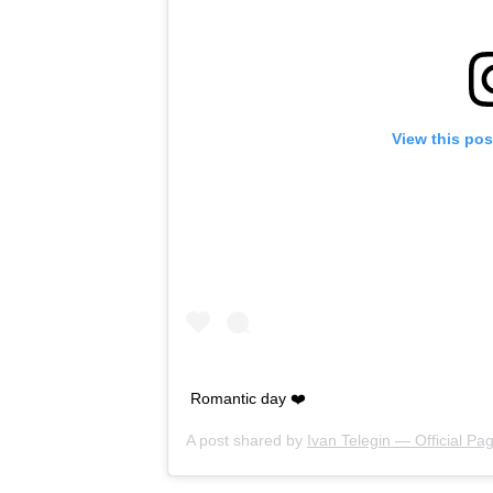
View this pos
Romantic day ❤️
A post shared by
Ivan Telegin — Official Pa