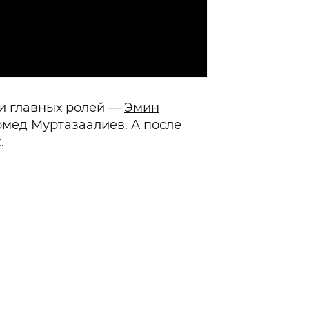
и главных ролей —
Эмин
омед Муртазаалиев. А после
.