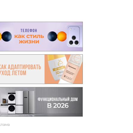
вто
акции
клама