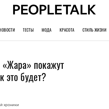
НОВОСТИ
ТЕСТЫ
МОДА
КРАСОТА
СТИЛЬ ЖИЗНИ
Тренды
Уход за лицом
Культура
Шопинг
Волосы
Кино и сер
 «Жара» покажут
Как носить
Маникюр
Еда и ресто
Украшения и часы
Парфюм
Путешестви
к это будет?
Спорт
Психология
Диеты
Астрология
Пластика
Музыка
ой хроники
Дизайн