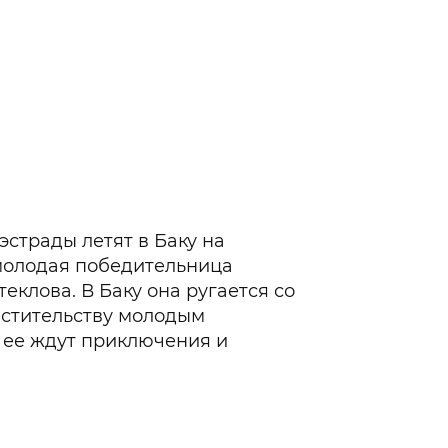
эстрады летят в Баку на
 молодая победительница
клова. В Баку она ругается со
естительству молодым
е ее ждут приключения и