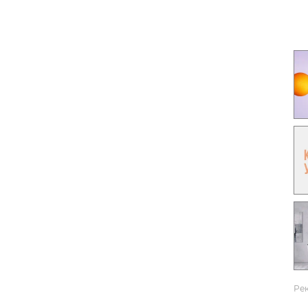
Гаджеты и а
Мнение Ред
Ре