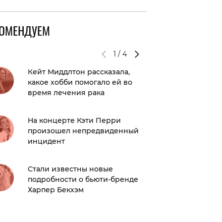
КОМЕНДУЕМ
1
/
4
Кейт Миддлтон рассказала,
К годо
какое хобби помогало ей во
и Джас
время лечения рака
лучшие
На концерте Кэти Перри
Первый
произошел непредвиденный
Меган М
инцидент
герцоги
Стали известны новые
А ты р
подробности о бьюти-бренде
затылок
Харпер Бекхэм
в моду