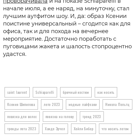
проворачивала
и на показе Schiaparelli в
начале июля, а ее наряд, на минуточку, стал
лучшим аутфитом шоу. И, да: образ Ксении
поистине универсальный – сгодится как для
офиса, так и для похода на вечернее
мероприятие. Достаточно поработать с
пуговицами жакета и шалость стопроцентно
удастся.
saint laurent
Schiaparelli
брючный костюм
как носить
Ксения Шипилова
лето 2023
модные лайфхаки
Никола Пельтц
повязка для волос
повязка на голову
тренд 2023
тренды лета 2023
Ханде Эрчел
Хейли Бибер
что носить летом