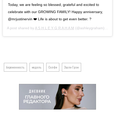
Today, we are feeling so blessed, grateful and excited to
celebrate with our GROWING FAMILY! Happy anniversary,
@mrjustinervin ❤️ Life is about to get even better. ?
A post shared by
A S H L E Y G R A H A M
(@ashleygraham) on
Au
беременность
модель
Селфи
Эшли Грэм