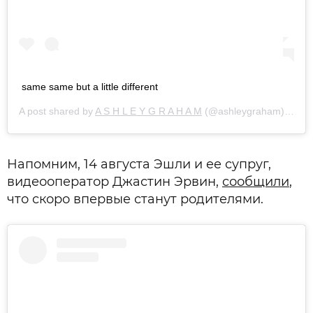
same same but a little different
A post shared by
A S H L E Y G R A H A M
(@ashleygraham) on
Au
Напомним, 14 августа Эшли и ее супруг,
видеооператор Джастин Эрвин,
сообщили
,
что скоро впервые станут родителями.