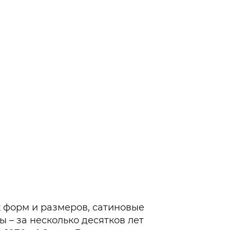
Гаджеты и а
Мнение Ред
х форм и размеров, сатиновые
 – за несколько десятков лет