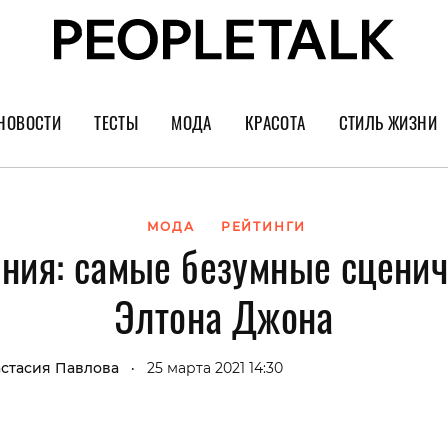
НОВОСТИ
ТЕСТЫ
МОДА
КРАСОТА
СТИЛЬ ЖИЗНИ
Тренды
Уход за лицом
Культура
Шопинг
Волосы
Кино и сер
МОДА
РЕЙТИНГИ
ния: самые безумные сцени
Как носить
Маникюр
Еда и ресто
Украшения и часы
Парфюм
Путешестви
Элтона Джона
Спорт
Психология
Диеты
Астрология
стасия Павлова
25 марта 2021 14:30
•
Пластика
Музыка
Дизайн