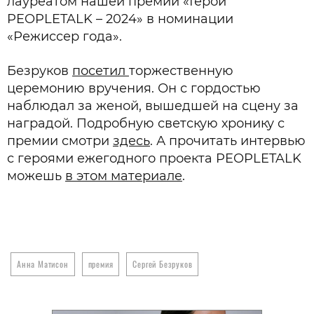
лауреатом нашей премии «Герои
PEOPLETALK – 2024» в номинации
«Режиссер года».
Безруков
посетил
торжественную
церемонию вручения. Он с гордостью
наблюдал за женой, вышедшей на сцену за
наградой. Подробную светскую хронику с
премии смотри
здесь
. А прочитать интервью
с героями ежегодного проекта PEOPLETALK
можешь
в этом материале
.
Анна Матисон
премия
Сергей Безруков