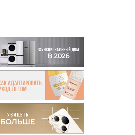
вто
акции