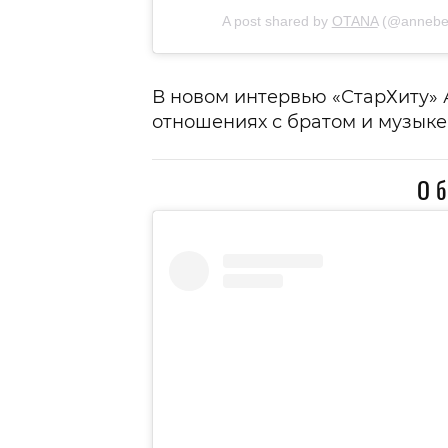
A post shared by
OTANA
(@annebe
В новом интервью «СтарХиту» 
отношениях с братом и музыке
О б