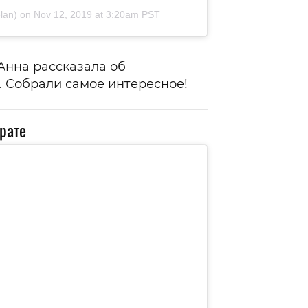
lan) on
Nov 12, 2019 at 3:20am PST
Анна рассказала об
. Собрали самое интересное!
рате