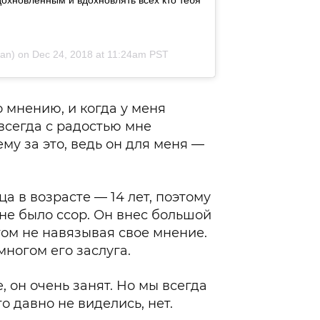
дохновленным и вдохновлять всех кто тебя
an) on
Dec 24, 2018 at 11:24am PST
 мнению, и когда у меня
 всегда с радостью мне
му за это, ведь он для меня —
а в возрасте — 14 лет, поэтому
 не было ссор. Он внес большой
том не навязывая свое мнение.
многом его заслуга.
, он очень занят. Но мы всегда
о давно не виделись, нет.