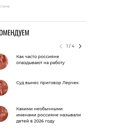
клама
КОМЕНДУЕМ
1
/
4
Как часто россияне
Видео д
опаздывают на работу
впервые
выступи
Суд вынес приговор Лерчек
Не стес
откров
Алекса
молодо
Какими необычными
именами россияне называли
В Забай
детей в 2026 году
автобус