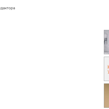
Гаджеты и а
едактора
Мнение Ред