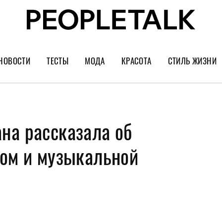
НОВОСТИ
ТЕСТЫ
МОДА
КРАСОТА
СТИЛЬ ЖИЗНИ
Тренды
Уход за лицом
Культура
Шопинг
Волосы
Кино и сер
на рассказала об
Как носить
Маникюр
Еда и ресто
Украшения и часы
Парфюм
Путешестви
том и музыкальной
Спорт
Психология
Диеты
Астрология
Пластика
Музыка
Дизайн