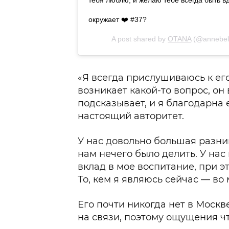
тебя люблю, и желаю тебе всегда быть в
окружает ❤️ #37?
A post shared by
OTANA
(@annebel
«Я всегда прислушиваюсь к его
возникает какой-то вопрос, он
подсказывает, и я благодарна е
настоящий авторитет.
У нас довольно большая разниц
нам нечего было делить. У нас
вклад в мое воспитание, при э
То, кем я являюсь сейчас — во 
Его почти никогда нет в Москве
на связи, поэтому ощущения чт