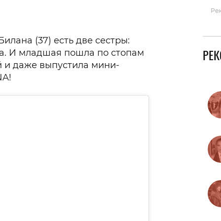
Ре
Билана (37) есть две сестры:
РЕ
а. И младшая пошла по стопам
й и даже выпустила мини-
NA!