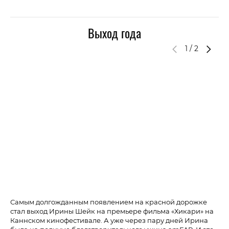
Выход года
1
/
2
Самым долгожданным появлением на красной дорожке
Ше
стал выход Ирины Шейк на премьере фильма «Хикари» на
am
Каннском кинофестивале. А уже через пару дней Ирина