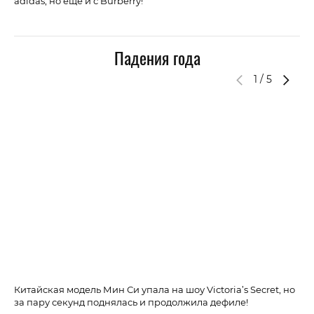
adidas, но еще и с Burberry!
бу
та
ос
Падения года
1
/
5
Китайская модель Мин Си упала на шоу Victoria’s Secret, но
А 
за пару секунд поднялась и продолжила дефиле!
по