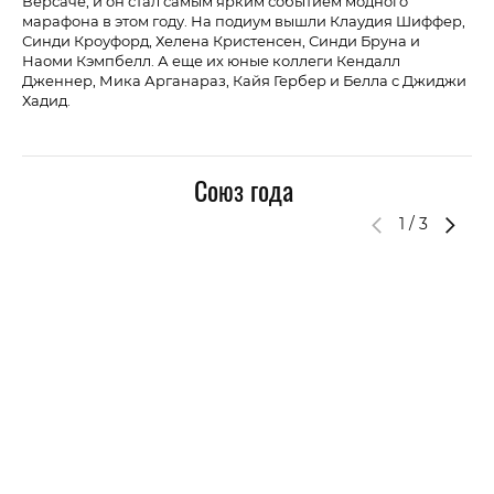
Версаче, и он стал самым ярким событием модного
марафона в этом году. На подиум вышли Клаудия Шиффер,
Синди Кроуфорд, Хелена Кристенсен, Синди Бруна и
Наоми Кэмпбелл. А еще их юные коллеги Кендалл
Дженнер, Мика Арганараз, Кайя Гербер и Белла с Джиджи
Хадид.
Союз года
1
/
3