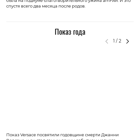
была на подиуме благотворительного ужина amFAR. И это
спустя всего два месяца после родов.
Показ года
1
/
2
Показ Versace посвятили годовщине смерти Джанни
Ve