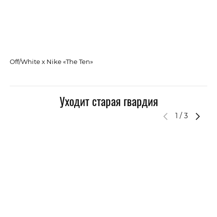
Pr
Off/White x Nike «The Ten»
Уходит старая гвардия
1
/
3