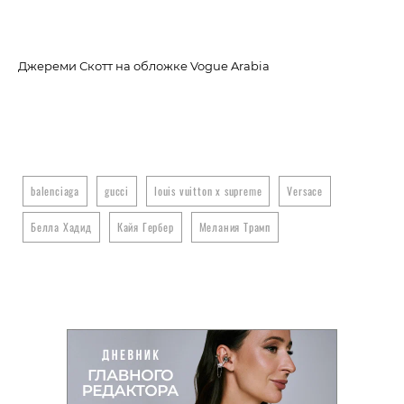
Джереми Скотт на обложке Vogue Arabia
balenciaga
gucci
louis vuitton x supreme
Versace
Белла Хадид
Кайя Гербер
Мелания Трамп
Об