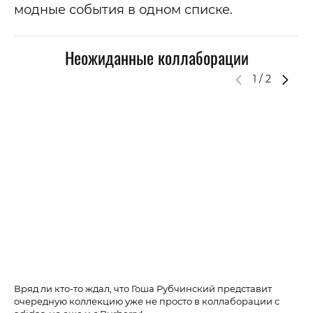
модные события в одном списке.
Неожиданные коллаборации
1
/
2
Вряд ли кто-то ждал, что Гоша Рубчинский представит
О 
очередную коллекцию уже не просто в коллаборации с
та