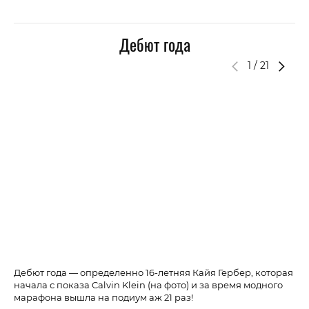
бо
про
Дебют года
1
/
21
Дебют года — определенно 16-летняя Кайя Гербер, которая
Al
начала с показа Calvin Klein (на фото) и за время модного
марафона вышла на подиум аж 21 раз!