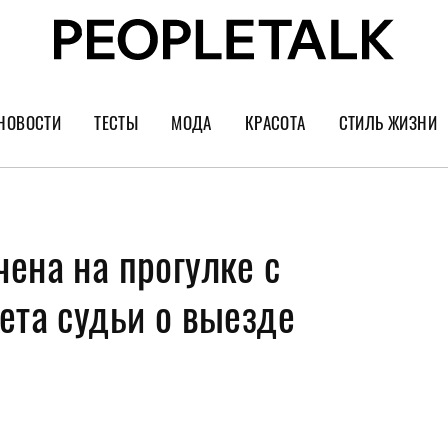
НОВОСТИ
ТЕСТЫ
МОДА
КРАСОТА
СТИЛЬ ЖИЗНИ
Тренды
Уход за лицом
Культура
Шопинг
Волосы
Кино и сер
ена на прогулке с
Как носить
Маникюр
Еда и ресто
Украшения и часы
Парфюм
Путешестви
ета судьи о выезде
Спорт
Психология
Диеты
Астрология
Пластика
Музыка
Дизайн