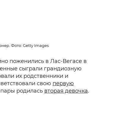
нер. Фото: Getty Images
но поженились в Лас-Вегасе в
бленные сыграли грандиозную
овали их родственники и
риветствовали свою
первую
у пары родилась
вторая девочка
.