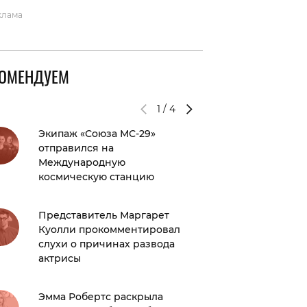
клама
КОМЕНДУЕМ
1
/
4
Экипаж «Союза МС-29»
«Мы был
отправился на
готовы»
Международную
рассказ
космическую станцию
Кайли 
Представитель Маргарет
заставк
Куолли прокомментировал
Тимоти
слухи о причинах развода
актрисы
Стала и
смерти
Эмма Робертс раскрыла
Ангуса 