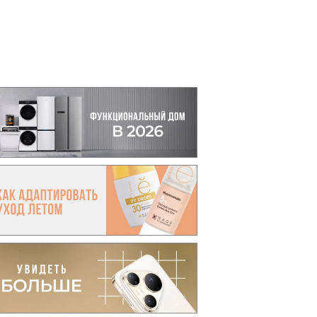
вто
акции