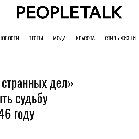
НОВОСТИ
ТЕСТЫ
МОДА
КРАСОТА
СТИЛЬ ЖИЗНИ
Тренды
Уход за лицом
Культура
Шопинг
Волосы
Кино и сер
 странных дел»
Как носить
Маникюр
Еда и ресто
Украшения и часы
Парфюм
Путешестви
ть судьбу
Спорт
Психология
46 году
Диеты
Астрология
Пластика
Музыка
Дизайн