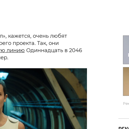
Гаджеты и а
Мнение Ред
», кажется, очень любят
его проекта. Так, они
ую линию
Одиннадцать в 2046
ер.
Ре