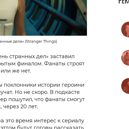
РЕ
нные дела» (Stranger Things)
нь странных дел» заставил
рытым финалом. Фанаты строят
или же нет.
ы поклонники истории героини
чат. Но не скоро. В подкасте
ер пошутил, что фанаты смогут
 через 20 лет.
за это время интерес к сериалу
Мэттом будут готовы рассказать