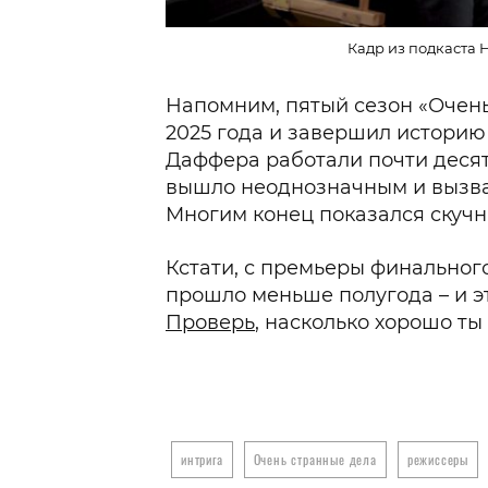
Кадр из подкаста H
Напомним, пятый сезон «Очень
2025 года и завершил историю 
Даффера работали почти деся
вышло неоднозначным и вызвал
Многим конец показался скуч
Кстати, с премьеры финальног
прошло меньше полугода – и эт
Проверь
, насколько хорошо ты
интрига
Очень странные дела
режиссеры