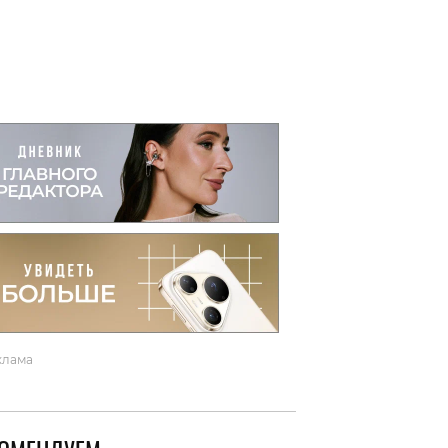
вто
акции
клама