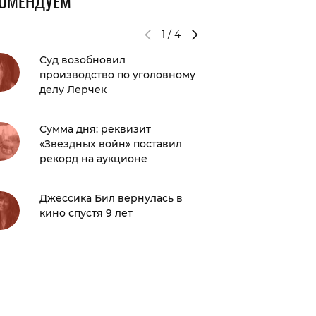
КОМЕНДУЕМ
1
/
4
Суд возобновил
Дженна
производство по уголовному
главную
делу Лерчек
Леоса К
Сумма дня: реквизит
Брэд Пи
«Звездных войн» поставил
возлюб
рекорд на аукционе
время
Джессика Бил вернулась в
Книги к
кино спустя 9 лет
классик
лучших