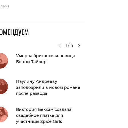
клама
КОМЕНДУЕМ
1
/
4
Умерла британская певица
Тест: н
Бонни Тайлер
знаком
Джексо
Паулину Андрееву
Да я лю
заподозрили в новом романе
«Обсесс
после развода
женског
Виктория Бекхэм создала
Мария 
свадебное платье для
Нигай, 
участницы Spice Girls
на отк