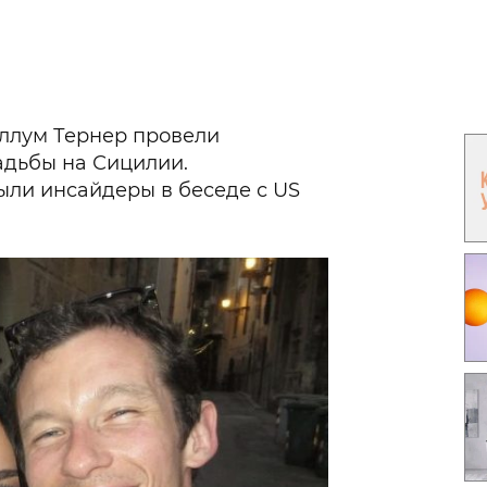
Гаджеты и а
Мнение Ред
аллум Тернер провели
адьбы на Сицилии.
ыли инсайдеры в беседе с US