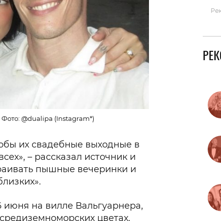
Ре
РЕ
Фото: @dualipa (Instagram*)
тобы их свадебные выходные в
сех», – рассказал источник и
траивать пышные вечеринки и
близких».
 июня на вилле Вальгуарнера,
средиземноморских цветах.