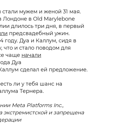
стали мужем и женой 31 мая.
 Лондоне в Old Marylebone
лии длилось три дня, в первый
или
предсвадебный ужин.
 году. Дуа и Каллум, сидя в
у, что и стало поводом для
се чаще
начали
года Дуа
 Каллум сделал ей предложение.
, есть ли у тебя шанс на
аллума Тернера.
ии Meta Platforms Inc.,
а экстремистской и запрещена
дерации