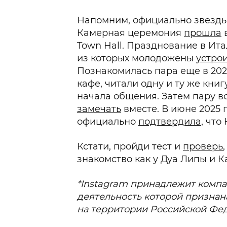
Напомним, официально звезды 
Камерная церемония
прошла
в
Town Hall. Празднование в Ита
из которых молодожены
устро
Познакомилась пара еще в 2024
кафе, читали одну и ту же книг
начала общения. Затем пару в
замечать
вместе. В июне 2025 
официально
подтвердила
, что
Кстати, пройди тест и
проверь
знакомство как у Дуа Липы и К
*Instagram принадлежит компан
деятельность которой признан
на территории Российской Фе