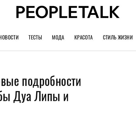
НОВОСТИ
ТЕСТЫ
МОДА
КРАСОТА
СТИЛЬ ЖИЗНИ
Тренды
Уход за лицом
Культура
Шопинг
Волосы
Кино и сер
овые подробности
Как носить
Маникюр
Еда и ресто
Украшения и часы
Парфюм
Путешестви
бы Дуа Липы и
Спорт
Психология
Диеты
Астрология
Пластика
Музыка
Дизайн