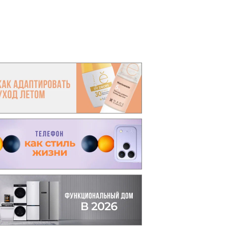
вто
акции