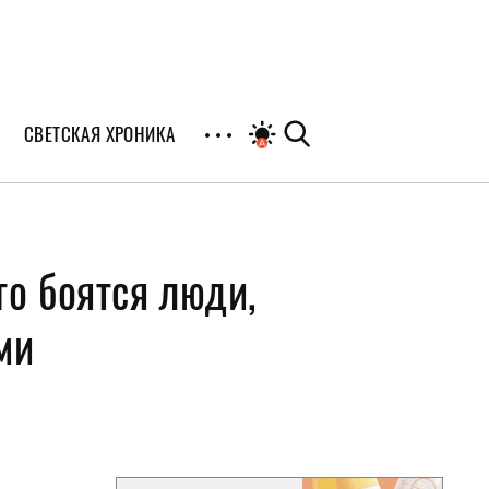
СВЕТСКАЯ ХРОНИКА
иалы
го боятся люди,
раны
я
ми