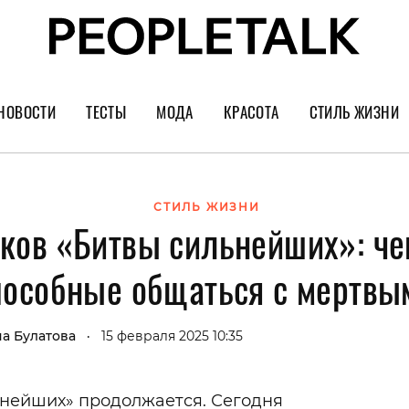
НОВОСТИ
ТЕСТЫ
МОДА
КРАСОТА
СТИЛЬ ЖИЗНИ
Тренды
Уход за лицом
Культура
Шопинг
Волосы
Кино и сер
СТИЛЬ ЖИЗНИ
ков «Битвы сильнейших»: че
Как носить
Маникюр
Еда и ресто
Украшения и часы
Парфюм
Путешестви
пособные общаться с мертвы
Спорт
Психология
Диеты
Астрология
а Булатова
15 февраля 2025 10:35
•
Пластика
Музыка
ьнейших» продолжается. Сегодня
Дизайн