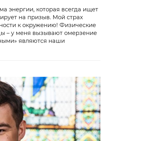
рма энергии, которая всегда ищет
гирует на призыв. Мой страх
пности к окружению! Физические
ды – у меня вызывают омерзение
зными» являются наши