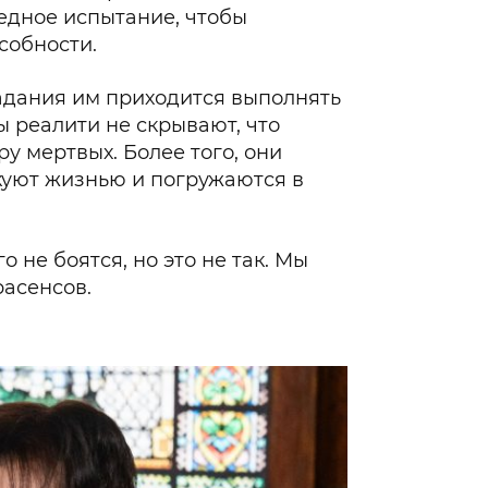
едное испытание, чтобы
Гаджеты и а
собности.
Мнение Ред
задания им приходится выполнять
ы реалити не скрывают, что
 мертвых. Более того, они
куют жизнью и погружаются в
о не боятся, но это не так. Мы
расенсов.