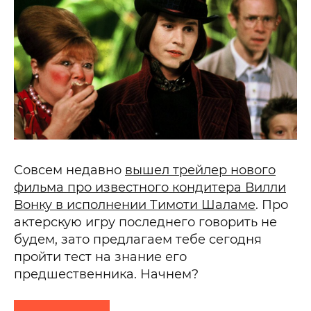
Совсем недавно
вышел трейлер нового
фильма про известного кондитера Вилли
Вонку в исполнении Тимоти Шаламе
. Про
актерскую игру последнего говорить не
будем, зато предлагаем тебе сегодня
пройти тест на знание его
предшественника. Начнем?