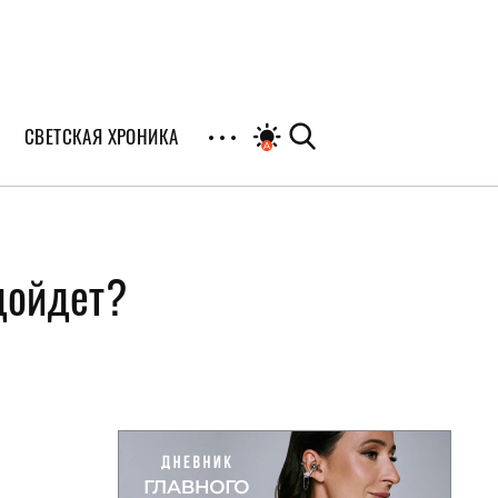
СВЕТСКАЯ ХРОНИКА
иалы
дойдет?
раны
я