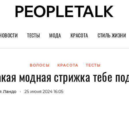
НОВОСТИ
ТЕСТЫ
МОДА
КРАСОТА
СТИЛЬ ЖИЗНИ
Тренды
Уход за лицом
Культура
Шопинг
Волосы
Кино и сер
ВОЛОСЫ
КРАСОТА
ТЕСТЫ
какая модная стрижка тебе по
Как носить
Маникюр
Еда и ресто
Украшения и часы
Парфюм
Путешестви
я Ландо
25 июня 2024 16:05
•
Спорт
Психология
Диеты
Астрология
Пластика
Музыка
Дизайн