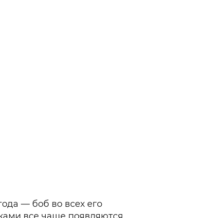
Гаджеты и а
Мнение Ред
ода — боб во всех его
сками все чаще появляются