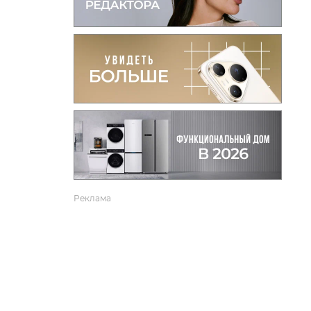
вто
акции
Реклама