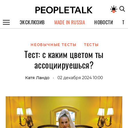
ЭКСКЛЮЗИВ
MADE IN RUSSIA
НОВОСТИ
ТЕ
ГЕРОИ PEOPLETALK
НЕОБЫЧНЫЕ ТЕСТЫ
ТЕСТЫ
СПЕЦПРОЕКТЫ
Тест: с каким цветом ты
ИНТЕРВЬЮ
ассоциируешься?
ПОКОЛЕНИЕ
Катя Ландо
02 декабря 2024 10:00
•