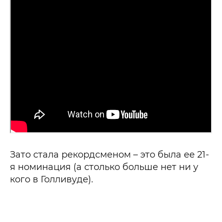
Зато стала рекордсменом – это была ее 21-
я номинация (а столько больше нет ни у
кого в Голливуде).